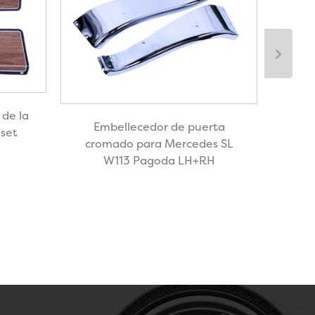
de la
Mold
Embellecedor de puerta
 set
con
cromado para Mercedes SL
W113 Pagoda LH+RH