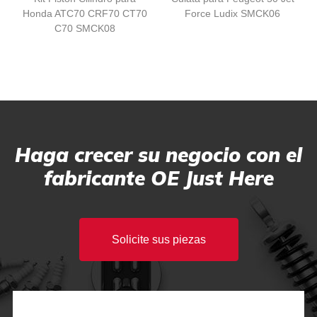
Honda ATC70 CRF70 CT70
Force Ludix SMCK06
C70 SMCK08
Haga crecer su negocio con el
fabricante OE Just Here
Solicite sus piezas