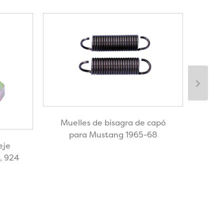
Muelles de bisagra de capó
para Mustang 1965-68
eje
Cl
1, 924
resor
motor