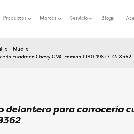
Productos
Marcas
Servicio
–
Blogs
–
Ace
illo + Muelle
rrocería cuadrada Chevy GMC camión 1980-1987 C73-8362
ro delantero para carrocería
8362