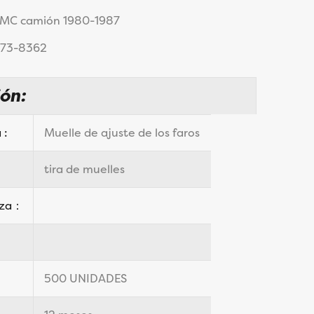
 GMC camión 1980-1987
C73-8362
ión:
 :
Muelle de ajuste de los faros
tira de muelles
eza：
500 UNIDADES