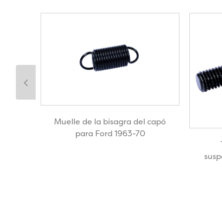
Muelle de la bisagra del capó
para Ford 1963-70
 el
pa del
susp
o para
3