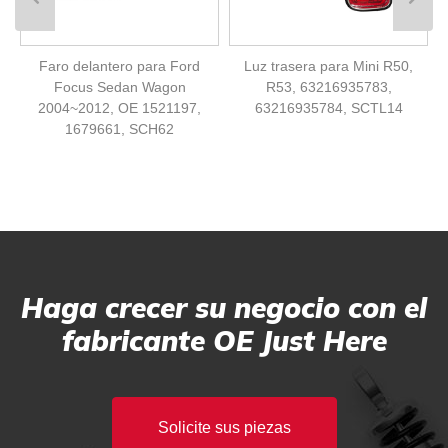
Faro delantero para Ford
Luz trasera para Mini R50,
Focus Sedan Wagon
R53, 63216935783,
2004~2012, OE 1521197,
63216935784, SCTL14
1679661, SCH62
Haga crecer su negocio con el
fabricante OE Just Here
Solicite sus piezas