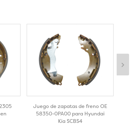
K2305
Juego de zapatas de freno OE
OE
gen
58350-0PA00 para Hyundai
zap
Kia SCBS4