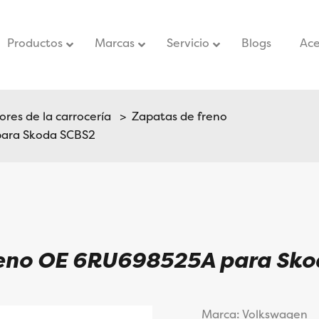
Productos
Marcas
Servicio
–
Blogs
–
Ace
res de la carrocería
>
Zapatas de freno
ara Skoda SCBS2
reno OE 6RU698525A para Sk
Marca: Volkswagen