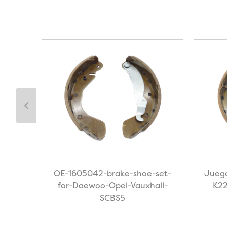
no OE
OE-1605042-brake-shoe-set-
Juego
ota
for-Daewoo-Opel-Vauxhall-
K22
SCBS5