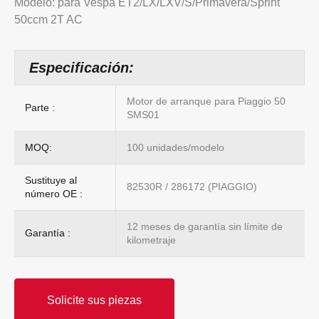
Modelo: para Vespa ET2/LX/LXV/S/Primavera/Sprint
50ccm 2T AC
Especificación:
Motor de arranque para Piaggio 50
Parte :
SMS01
MOQ:
100 unidades/modelo
Sustituye al
82530R / 286172 (PIAGGIO)
número OE :
12 meses de garantía sin límite de
Garantía :
kilometraje
Solicite sus piezas