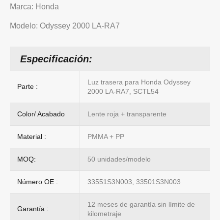
Marca: Honda
Modelo: Odyssey 2000 LA-RA7
Especificación:
Luz trasera para Honda Odyssey
Parte :
2000 LA-RA7, SCTL54
Color/ Acabado
Lente roja + transparente
Material :
PMMA + PP
MOQ:
50 unidades/modelo
Número OE :
33551S3N003, 33501S3N003
12 meses de garantía sin límite de
Garantía :
kilometraje