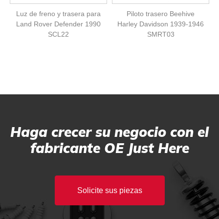
Luz de freno y trasera para
Piloto trasero Beehive
Land Rover Defender 1990
Harley Davidson 1939-1946
SCL22
SMRT03
Haga crecer su negocio con el
fabricante OE Just Here
Solicite sus piezas