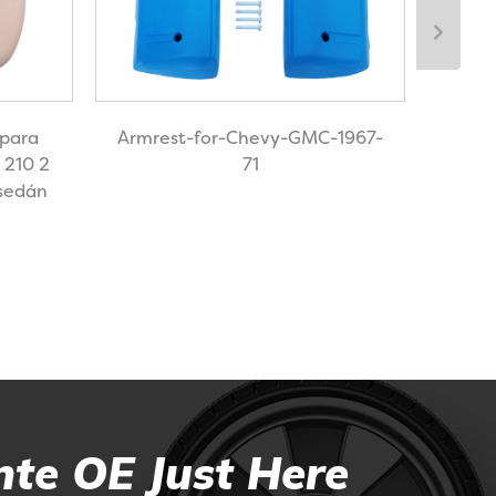
 para
Armrest-for-Chevy-GMC-1967-
Apoy
 210 2
71
 sedán
nte OE Just Here