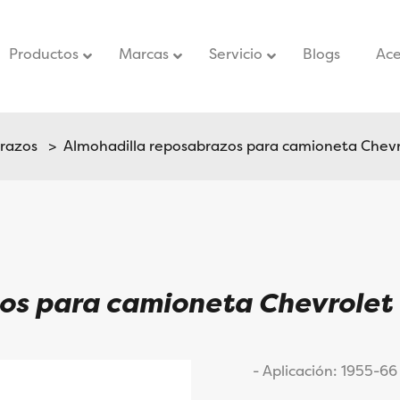
Productos
Marcas
Servicio
–
Blogs
–
Ace
razos
> Almohadilla reposabrazos para camioneta Chev
zos para camioneta Chevrole
- Aplicación: 1955-6