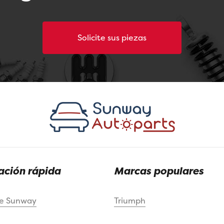
Solicite sus piezas
ción rápida
Marcas populares
de Sunway
Triumph