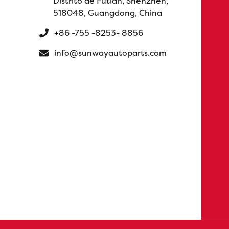
Distrito de Futian, Shenzhen,
518048, Guangdong, China
+86 -755 -8253- 8856
info@sunwayautoparts.com