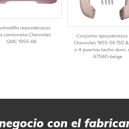
ohadilla reposabrazos
a camioneta Chevrolet
Conjunto apoyabrazos
GMC 1955-66
Chevrolet 1955-56 150 &
o 4 puertas techo duro,
A7560-beige
negocio con el fabrica