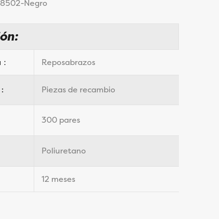
 A8502-Negro
ión:
za：
Reposabrazos
 :
Piezas de recambio
300 pares
Poliuretano
12 meses