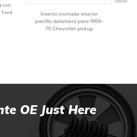
a con
 Ford
Inserto cromado interior
parrilla delantera para 1969-
Reji
70 Chevrolet pickup
ano
nte OE Just Here