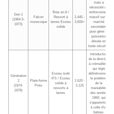
mais a
nécessité un
Bras en A /
renforcement
Gen 1
Falcon
Ressort à
2,445 -
massif sur le
(1964.5-
monocoque
lames Essieu
3,600+
marché
1973)
solide
secondaire
pour gérer la
puissance
élevée en
toute sécurité.
Introduction
de la direction
à crémaillère,
qui règle
Essieu isolé
définitivement
Génération
IFS / Essieu
le problème
2
Plate-forme
2,620 -
solide à
de la
(1974-
Pinto
3,125
ressorts à
maniabilité
1978)
lames
des années
1960, qui
s'apparentait
à celle d'un
bateau.