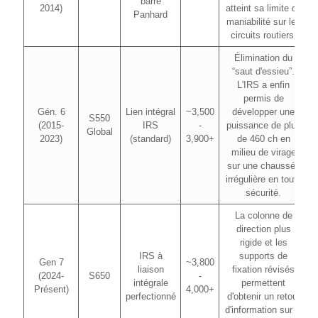
barre
2014)
atteint sa limite de
Panhard
maniabilité sur les
circuits routiers.
Élimination du
“saut d'essieu”.
L'IRS a enfin
permis de
Gén. 6
Lien intégral
~3,500
développer une
S550
(2015-
IRS
-
puissance de plus
Global
2023)
(standard)
3,900+
de 460 ch en
milieu de virage
sur une chaussée
irrégulière en toute
sécurité.
La colonne de
direction plus
rigide et les
IRS à
supports de
Gen 7
~3,800
liaison
fixation révisés
(2024-
S650
-
intégrale
permettent
Présent)
4,000+
perfectionné
d'obtenir un retour
d'information sur la