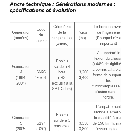
Ancre technique : Générations modernes :
spécifications et évolution
Géométrie
Le bond en avant
Code
Génération
de la
Poids
de l'ingénierie
du
(années)
suspension
(lbs)
(Pourquoi c'est
châssis
(arrière)
important)
A supprimé la
flexion du châssis
Essieu
(+44% de rigidité) ;
Génération
solide à 4
a permis à la plate-
4
SN95
bras
~3,200
forme de supporter
(1994-
“Fox-4”
(IRS
- 3,400
les
2004)
exclusif à la
turbocompresseurs
SVT Cobra)
d'usine sans se
tordre.
L'empattement
allongé a amélioré
Essieu
Génération
la stabilité à plus
solide à 3
5
S197
~3,350
de 150 km/h, mais
bras avec
(2005-
(D2C)
- 3,800
l'essieu rigide a