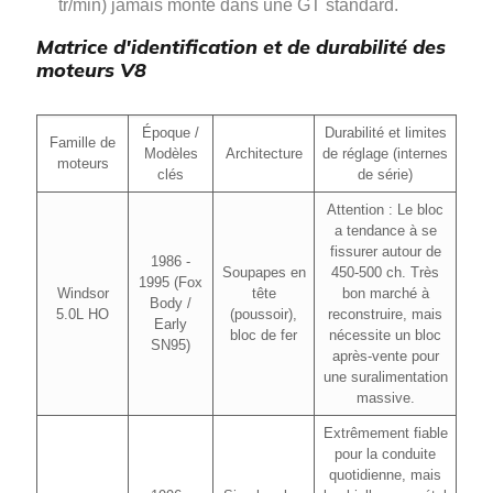
tr/min) jamais monté dans une GT standard.
Matrice d'identification et de durabilité des
moteurs V8
Époque /
Durabilité et limites
Famille de
Modèles
Architecture
de réglage (internes
moteurs
clés
de série)
Attention : Le bloc
a tendance à se
fissurer autour de
1986 -
Soupapes en
450-500 ch. Très
1995 (Fox
Windsor
tête
bon marché à
Body /
5.0L HO
(poussoir),
reconstruire, mais
Early
bloc de fer
nécessite un bloc
SN95)
après-vente pour
une suralimentation
massive.
Extrêmement fiable
pour la conduite
quotidienne, mais