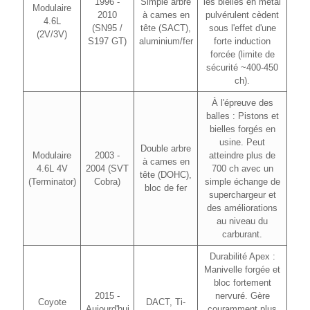
1996 -
Simple arbre
les bielles en métal
Modulaire
2010
à cames en
pulvérulent cèdent
4.6L
(SN95 /
tête (SACT),
sous l'effet d'une
(2V/3V)
S197 GT)
aluminium/fer
forte induction
forcée (limite de
sécurité ~400-450
ch).
À l'épreuve des
balles : Pistons et
bielles forgés en
usine. Peut
Double arbre
Modulaire
2003 -
atteindre plus de
à cames en
4.6L 4V
2004 (SVT
700 ch avec un
tête (DOHC),
(Terminator)
Cobra)
simple échange de
bloc de fer
superchargeur et
des améliorations
au niveau du
carburant.
Durabilité Apex :
Manivelle forgée et
bloc fortement
2015 -
nervuré. Gère
Coyote
DACT, Ti-
Aujourd'hui
couramment plus