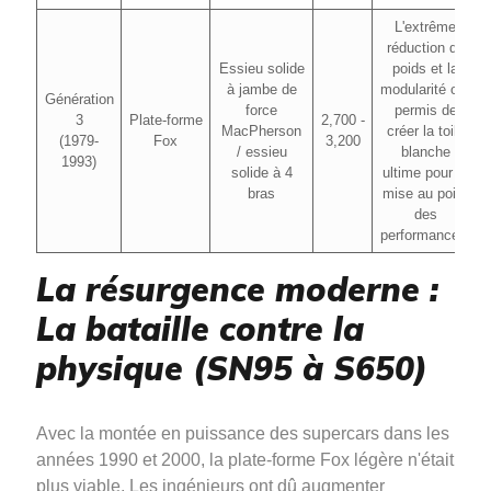
L'extrême
réduction du
Essieu solide
poids et la
à jambe de
modularité ont
Génération
force
permis de
3
Plate-forme
2,700 -
MacPherson
créer la toile
(1979-
Fox
3,200
/ essieu
blanche
1993)
solide à 4
ultime pour la
bras
mise au point
des
performances.
La résurgence moderne :
La bataille contre la
physique (SN95 à S650)
Avec la montée en puissance des supercars dans les
années 1990 et 2000, la plate-forme Fox légère n'était
plus viable. Les ingénieurs ont dû augmenter