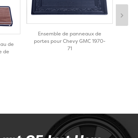
En
Ensemble de panneaux de
por
portes pour Chevy GMC 1970-
au de
71
e de