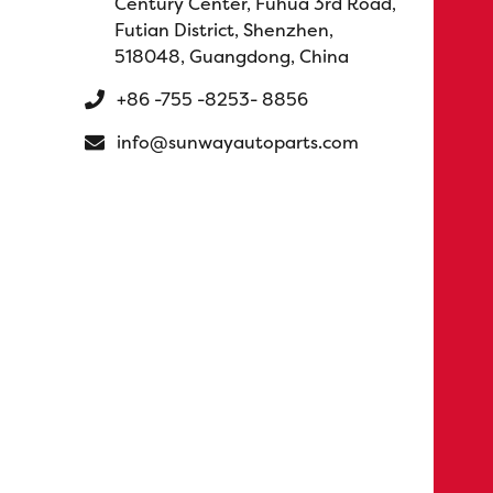
Century Center, Fuhua 3rd Road,
Futian District, Shenzhen,
518048, Guangdong, China
+86 -755 -8253- 8856
info@sunwayautoparts.com