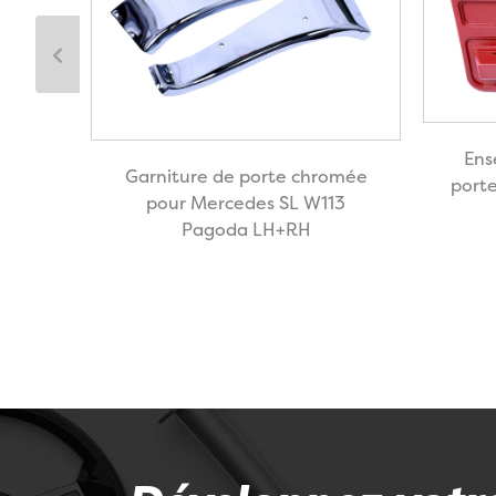
bord
Ens
Garniture de porte chromée
pour
port
pour Mercedes SL W113
80
Pagoda LH+RH