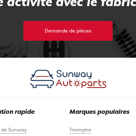
 activité avec le fabri
Demande de pièces
tion rapide
Marques populaires
s de Sunway
Triomphe