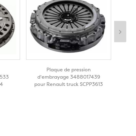
Plaque de pression
6533
d'embrayage 3488017439
d'em
04
pour Renault truck SCPP3613