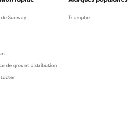
s de Sunway
Triomphe
on
 de gros et distribution
tacter