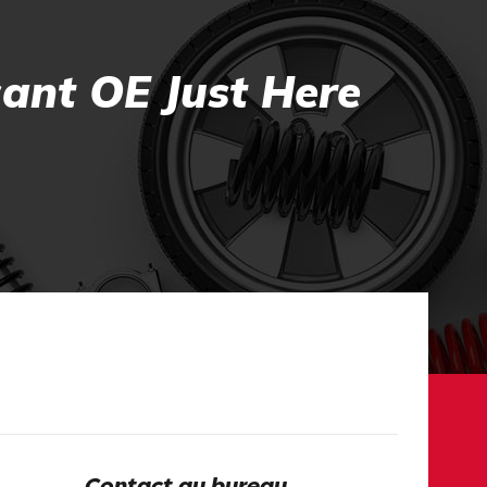
cant OE Just Here
Contact au bureau