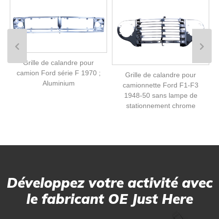
Grille de calandre pour
camion Ford série F 1970 ;
Grille de calandre pour
Aluminium
camionnette Ford F1-F3
1948-50 sans lampe de
stationnement chrome
Développez votre activité avec
le fabricant OE Just Here