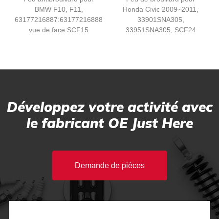
BMW F10, F11,
Honda Civic 2009~2011,
63177216887:63177216888
33901SNA305,
vue de face SCF15
33951SNA305, SCF24
Développez votre activité avec
le fabricant OE Just Here
Demande de pièces