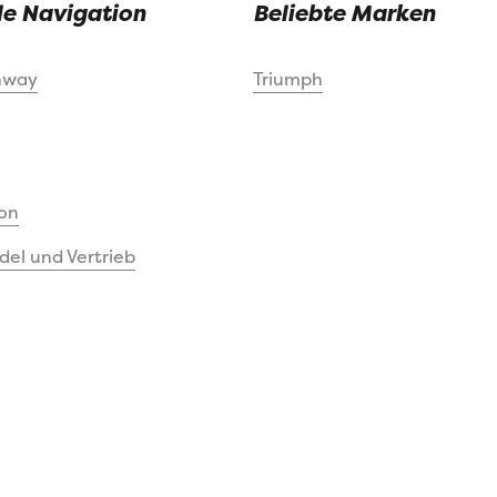
le Navigation
Beliebte Marken
nway
Triumph
on
el und Vertrieb