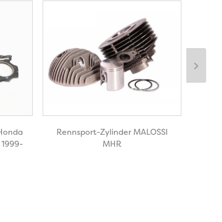
Ein
 Honda
Rennsport-Zylinder MALOSSI
 1999-
MHR