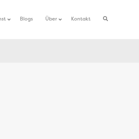
nst
–
Blogs
–
Über
Kontakt
–