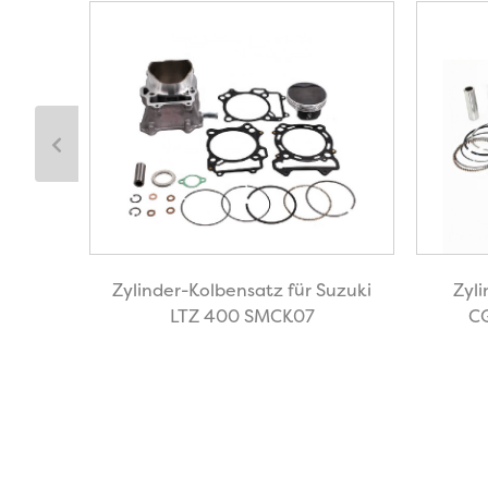
 Honda
Zylinder-Kolbensatz für Suzuki
Zyl
70
LTZ 400 SMCK07
C