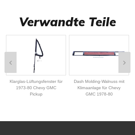
Verwandte Teile
Klarglas-Lüftungsfenster für
Dash Molding-Walnuss mit
1973-80 Chevy GMC
Klimaanlage für Chevy
Pickup
GMC 1978-80