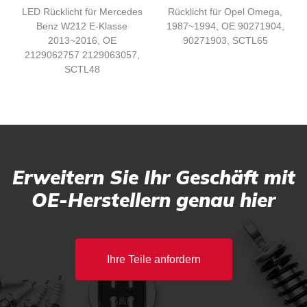
LED Rücklicht für Mercedes
Rücklicht für Opel Omega,
Benz W212 E-Klasse
1987~1994, OE 90271904,
2013~2016, OE
90271903, SCTL65
2129062757 2129063057,
SCTL48
Erweitern Sie Ihr Geschäft mit
OE-Herstellern genau hier
Ihre Teile anfordern