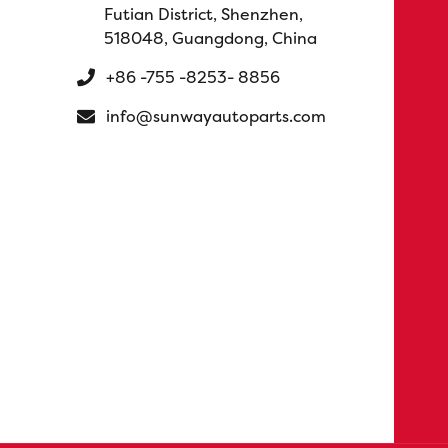
Futian District, Shenzhen,
518048, Guangdong, China
+86 -755 -8253- 8856
info@sunwayautoparts.com