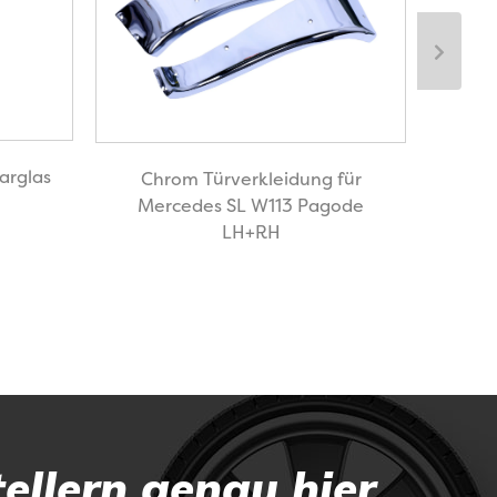
T
arglas
Chrom Türverkleidung für
Hol
Mercedes SL W113 Pagode
LH+RH
ellern genau hier