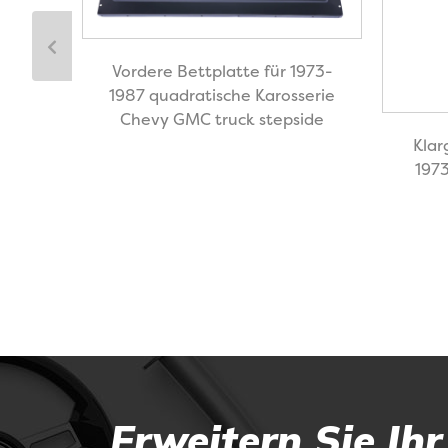
Vordere Bettplatte für 1973-
1987 quadratische Karosserie
Chevy GMC truck stepside
Chevy
Klar
197
Erweitern Sie Ih