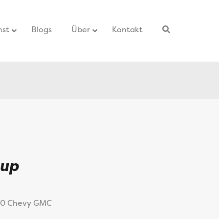
nst
–
Blogs
–
Über
Kontakt
–
kup
80 Chevy GMC