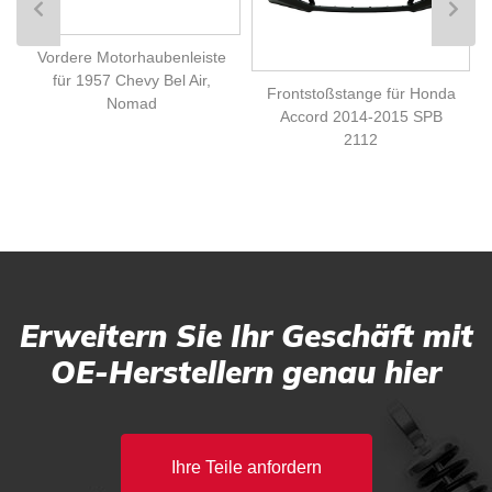
Vordere Motorhaubenleiste
für 1957 Chevy Bel Air,
Frontstoßstange für Honda
Nomad
Accord 2014-2015 SPB
2112
Erweitern Sie Ihr Geschäft mit
OE-Herstellern genau hier
Ihre Teile anfordern