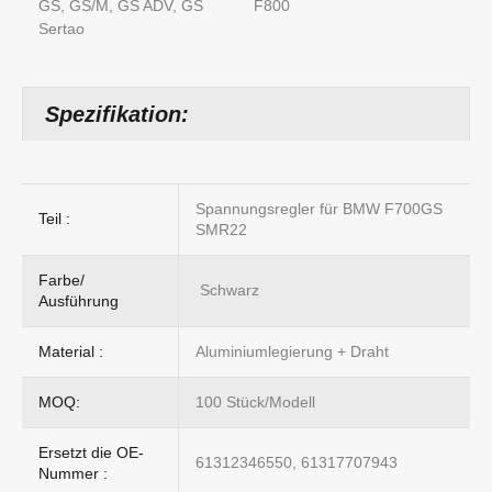
GS, GS/M, GS ADV, GS
F800
Sertao
Spezifikation:
Spannungsregler für BMW F700GS
Teil :
SMR22
Farbe/
Schwarz
Ausführung
Material :
Aluminiumlegierung + Draht
MOQ:
100 Stück/Modell
Ersetzt die OE-
61312346550, 61317707943
Nummer :