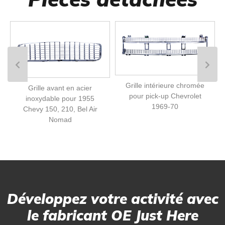
Grille intérieure chromée
Grille avant en acier
pour pick-up Chevrolet
inoxydable pour 1955
1969-70
Chevy 150, 210, Bel Air
Nomad
Développez votre activité avec
le fabricant OE Just Here