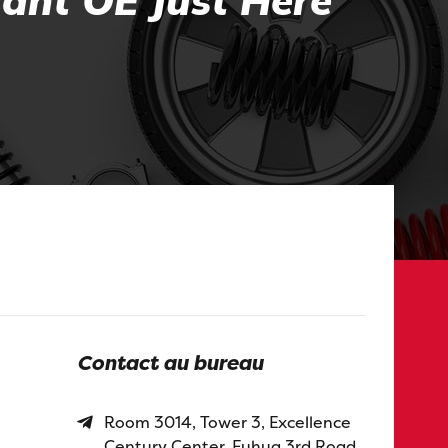
cant OE Just Here
Contact au bureau
Room 3014, Tower 3, Excellence
Century Center, Fuhua 3rd Road,