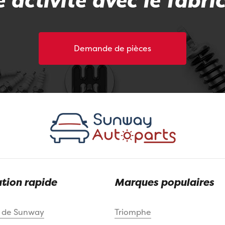
 activité avec le fabri
Demande de pièces
tion rapide
Marques populaires
s de Sunway
Triomphe