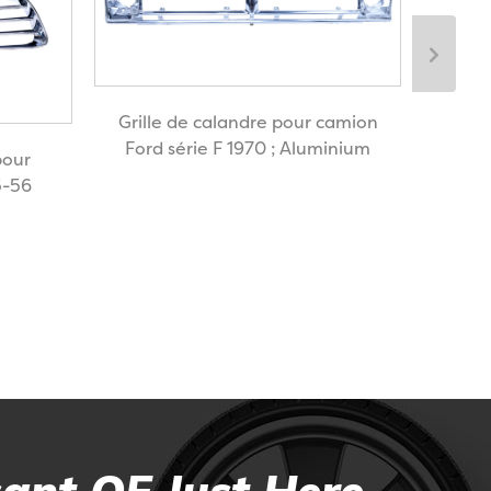
Gril
Grille de calandre pour camion
Ford série F 1970 ; Aluminium
pour
5-56