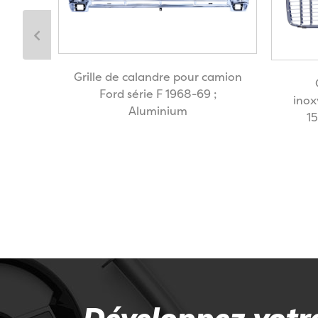
Grille de calandre pour camion
 pour
Ford série F 1968-69 ;
-70
inox
Aluminium
15