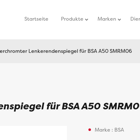
Startseite
–
Produkte
Marken
Die
erchromter Lenkerendenspiegel für BSA A50 SMRM06
enspiegel für BSA A50 SMRM
Marke : BSA