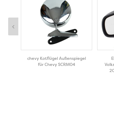
53-59
LKW
chevy Kotflügel Außenspiegel
E
für Chevy SCRM04
Volk
20