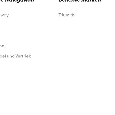
nway
Triumph
on
el und Vertrieb