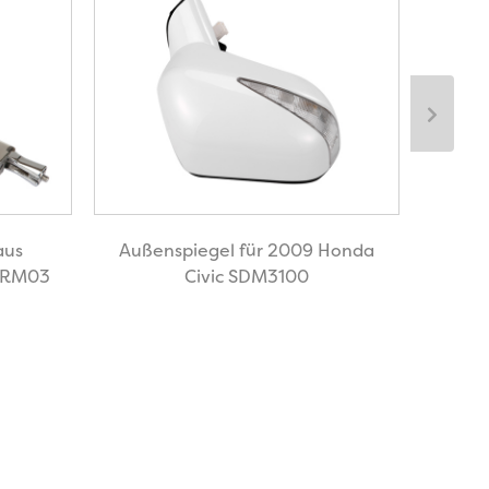
aus
Außenspiegel für 2009 Honda
E
SMRM03
Civic SDM3100
Vol
Manu