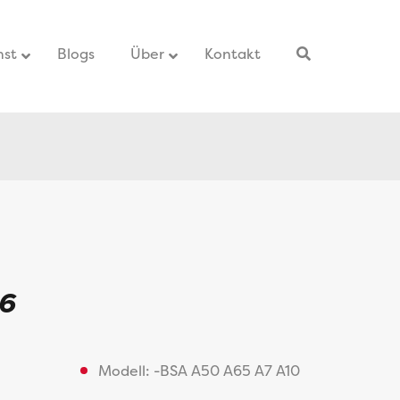
nst
–
Blogs
–
Über
Kontakt
–
06
Modell: -BSA A50 A65 A7 A10